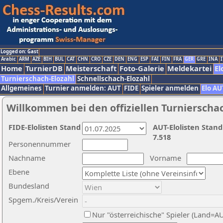
Logged on: Gast
Arabic
ARM
AZE
BIH
BUL
CAT
CHN
CRO
CZE
DEN
ENG
ESP
FAI
FIN
FRA
GER
GRE
INA
I
Home
TurnierDB
Meisterschaft
Foto-Galerie
Meldekartei
El
Turnierschach-Elozahl
Schnellschach-Elozahl
Allgemeines
Turnier anmelden: AUT
FIDE
Spieler anmelden
Elo AU
Willkommen bei den offiziellen Turnierscha
FIDE-Elolisten Stand
AUT-Elolisten Stand
7.518
Personennummer
Nachname
Vorname
Ebene
Bundesland
Spgem./Kreis/Verein
Nur "österreichische" Spieler (Land=A