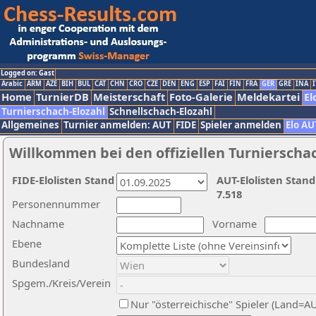
Logged on: Gast
Arabic
ARM
AZE
BIH
BUL
CAT
CHN
CRO
CZE
DEN
ENG
ESP
FAI
FIN
FRA
GER
GRE
INA
I
Home
TurnierDB
Meisterschaft
Foto-Galerie
Meldekartei
El
Turnierschach-Elozahl
Schnellschach-Elozahl
Allgemeines
Turnier anmelden: AUT
FIDE
Spieler anmelden
Elo AU
Willkommen bei den offiziellen Turnierscha
FIDE-Elolisten Stand
AUT-Elolisten Stand
7.518
Personennummer
Nachname
Vorname
Ebene
Bundesland
Spgem./Kreis/Verein
Nur "österreichische" Spieler (Land=A