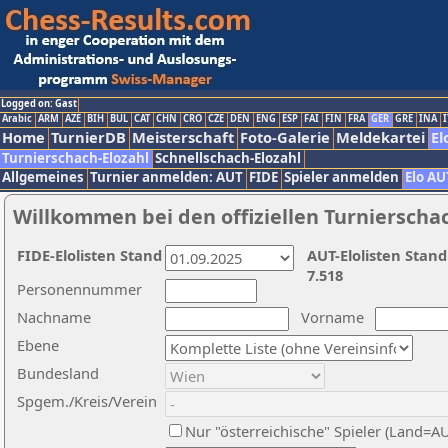
Logged on: Gast
Arabic
ARM
AZE
BIH
BUL
CAT
CHN
CRO
CZE
DEN
ENG
ESP
FAI
FIN
FRA
GER
GRE
INA
I
Home
TurnierDB
Meisterschaft
Foto-Galerie
Meldekartei
El
Turnierschach-Elozahl
Schnellschach-Elozahl
Allgemeines
Turnier anmelden: AUT
FIDE
Spieler anmelden
Elo AU
Willkommen bei den offiziellen Turnierscha
FIDE-Elolisten Stand
AUT-Elolisten Stand
7.518
Personennummer
Nachname
Vorname
Ebene
Bundesland
Spgem./Kreis/Verein
Nur "österreichische" Spieler (Land=A