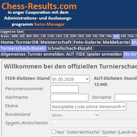
Logged on: Gast
Arabic
ARM
AZE
BIH
BUL
CAT
CHN
CRO
CZE
DEN
ENG
ESP
FAI
FIN
FRA
GER
GRE
INA
I
Home
TurnierDB
Meisterschaft
Foto-Galerie
Meldekartei
El
Turnierschach-Elozahl
Schnellschach-Elozahl
Allgemeines
Turnier anmelden: AUT
FIDE
Spieler anmelden
Elo AU
Willkommen bei den offiziellen Turnierscha
FIDE-Elolisten Stand
AUT-Elolisten Stand
13.945
Personennummer
Nachname
Vorname
Ebene
Bundesland
Spgem./Kreis/Verein
Nur "österreichische" Spieler (Land=A