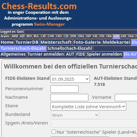
Logged on: Gast
Arabic
ARM
AZE
BIH
BUL
CAT
CHN
CRO
CZE
DEN
ENG
ESP
FAI
FIN
FRA
GER
GRE
INA
I
Home
TurnierDB
Meisterschaft
Foto-Galerie
Meldekartei
El
Turnierschach-Elozahl
Schnellschach-Elozahl
Allgemeines
Turnier anmelden: AUT
FIDE
Spieler anmelden
Elo AU
Willkommen bei den offiziellen Turnierscha
FIDE-Elolisten Stand
AUT-Elolisten Stand
7.518
Personennummer
Nachname
Vorname
Ebene
Bundesland
Spgem./Kreis/Verein
Nur "österreichische" Spieler (Land=A