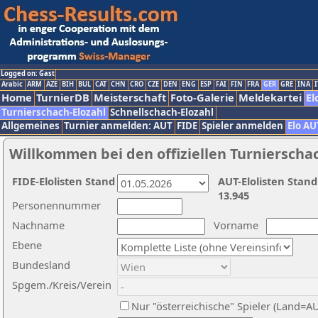
Logged on: Gast
Arabic
ARM
AZE
BIH
BUL
CAT
CHN
CRO
CZE
DEN
ENG
ESP
FAI
FIN
FRA
GER
GRE
INA
I
Home
TurnierDB
Meisterschaft
Foto-Galerie
Meldekartei
El
Turnierschach-Elozahl
Schnellschach-Elozahl
Allgemeines
Turnier anmelden: AUT
FIDE
Spieler anmelden
Elo AU
Willkommen bei den offiziellen Turnierscha
FIDE-Elolisten Stand
AUT-Elolisten Stand
13.945
Personennummer
Nachname
Vorname
Ebene
Bundesland
Spgem./Kreis/Verein
Nur "österreichische" Spieler (Land=A