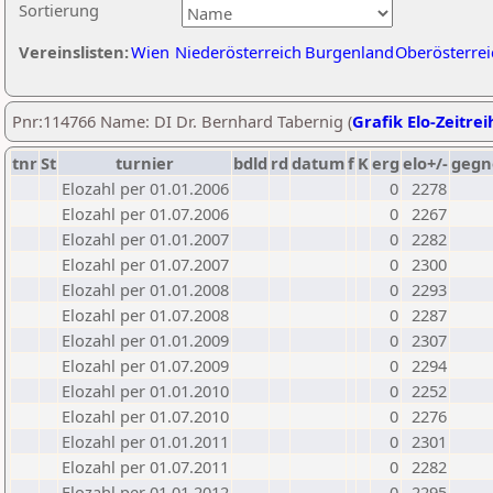
Sortierung
Vereinslisten:
Wien
Niederösterreich
Burgenland
Oberösterrei
Pnr:114766 Name: DI Dr. Bernhard Tabernig (
Grafik Elo-Zeitrei
tnr
St
turnier
bdld
rd
datum
f
K
erg
elo+/-
gegn
Elozahl per 01.01.2006
0
2278
Elozahl per 01.07.2006
0
2267
Elozahl per 01.01.2007
0
2282
Elozahl per 01.07.2007
0
2300
Elozahl per 01.01.2008
0
2293
Elozahl per 01.07.2008
0
2287
Elozahl per 01.01.2009
0
2307
Elozahl per 01.07.2009
0
2294
Elozahl per 01.01.2010
0
2252
Elozahl per 01.07.2010
0
2276
Elozahl per 01.01.2011
0
2301
Elozahl per 01.07.2011
0
2282
Elozahl per 01.01.2012
0
2295