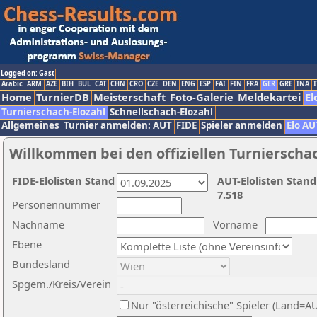
Logged on: Gast
Arabic
ARM
AZE
BIH
BUL
CAT
CHN
CRO
CZE
DEN
ENG
ESP
FAI
FIN
FRA
GER
GRE
INA
I
Home
TurnierDB
Meisterschaft
Foto-Galerie
Meldekartei
El
Turnierschach-Elozahl
Schnellschach-Elozahl
Allgemeines
Turnier anmelden: AUT
FIDE
Spieler anmelden
Elo AU
Willkommen bei den offiziellen Turnierscha
FIDE-Elolisten Stand
AUT-Elolisten Stand
7.518
Personennummer
Nachname
Vorname
Ebene
Bundesland
Spgem./Kreis/Verein
Nur "österreichische" Spieler (Land=A