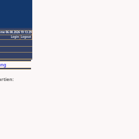
ime 06.08.2026 19:13:29
Login
Logout
artien: