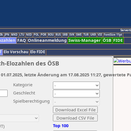
Servert
TA
JPN
MKD
LTU
NED
POL
POR
ROU
RUS
SRB
SVK
SWE
TUR
UKR
VIE
FontSize:11pt
ozahlen
FAQ
Onlineanmeldung
Swiss-Manager
ÖSB
FIDE
T
Elo Vorschau
Elo FIDE
ch-Elozahlen des ÖSB
 01.07.2025, letzte Änderung am 17.08.2025 11:27, gewertete P
Kategorie
Geschlecht
Spielberechtigung
Top 100
UT)