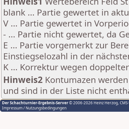
Hinweis1
Wertebereich Feld St 
blank ... Partie gewertet in akt
V ... Partie gewertet in Vorperi
- ... Partie nicht gewertet, da 
E ... Partie vorgemerkt zur Be
Einstiegselozahl in der nächst
K ... Korrektur wegen doppelt
Hinweis2
Kontumazen werden g
und sind in der Liste nicht enth
Der Schachturnier-Ergebnis-Server
© 2006-2026 Heinz Herzog
, CMS
Impressum / Nutzungsbedingungen