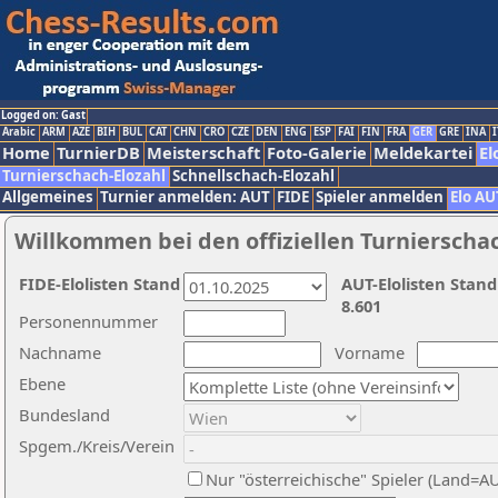
Logged on: Gast
Arabic
ARM
AZE
BIH
BUL
CAT
CHN
CRO
CZE
DEN
ENG
ESP
FAI
FIN
FRA
GER
GRE
INA
I
Home
TurnierDB
Meisterschaft
Foto-Galerie
Meldekartei
El
Turnierschach-Elozahl
Schnellschach-Elozahl
Allgemeines
Turnier anmelden: AUT
FIDE
Spieler anmelden
Elo AU
Willkommen bei den offiziellen Turnierscha
FIDE-Elolisten Stand
AUT-Elolisten Stand
8.601
Personennummer
Nachname
Vorname
Ebene
Bundesland
Spgem./Kreis/Verein
Nur "österreichische" Spieler (Land=A