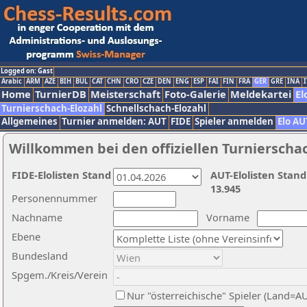
Logged on: Gast
Arabic
ARM
AZE
BIH
BUL
CAT
CHN
CRO
CZE
DEN
ENG
ESP
FAI
FIN
FRA
GER
GRE
INA
I
Home
TurnierDB
Meisterschaft
Foto-Galerie
Meldekartei
El
Turnierschach-Elozahl
Schnellschach-Elozahl
Allgemeines
Turnier anmelden: AUT
FIDE
Spieler anmelden
Elo AU
Willkommen bei den offiziellen Turnierscha
FIDE-Elolisten Stand
AUT-Elolisten Stand
13.945
Personennummer
Nachname
Vorname
Ebene
Bundesland
Spgem./Kreis/Verein
Nur "österreichische" Spieler (Land=A