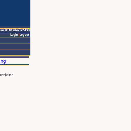
ime 08.08.2026 17:51:41
Login
Logout
artien: