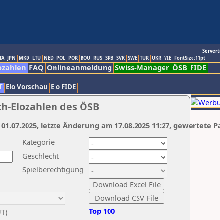
Servert
TA
JPN
MKD
LTU
NED
POL
POR
ROU
RUS
SRB
SVK
SWE
TUR
UKR
VIE
FontSize:11pt
ozahlen
FAQ
Onlineanmeldung
Swiss-Manager
ÖSB
FIDE
T
Elo Vorschau
Elo FIDE
ch-Elozahlen des ÖSB
 01.07.2025, letzte Änderung am 17.08.2025 11:27, gewertete P
Kategorie
Geschlecht
Spielberechtigung
Top 100
UT)