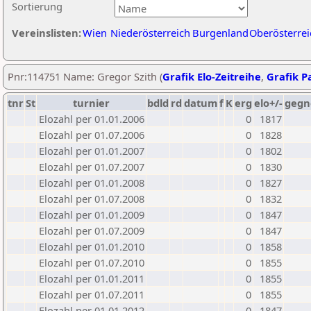
Sortierung
Vereinslisten:
Wien
Niederösterreich
Burgenland
Oberösterrei
Pnr:114751 Name: Gregor Szith (
Grafik Elo-Zeitreihe
,
Grafik Pa
tnr
St
turnier
bdld
rd
datum
f
K
erg
elo+/-
gegn
Elozahl per 01.01.2006
0
1817
Elozahl per 01.07.2006
0
1828
Elozahl per 01.01.2007
0
1802
Elozahl per 01.07.2007
0
1830
Elozahl per 01.01.2008
0
1827
Elozahl per 01.07.2008
0
1832
Elozahl per 01.01.2009
0
1847
Elozahl per 01.07.2009
0
1847
Elozahl per 01.01.2010
0
1858
Elozahl per 01.07.2010
0
1855
Elozahl per 01.01.2011
0
1855
Elozahl per 01.07.2011
0
1855
Elozahl per 01.01.2012
0
1847