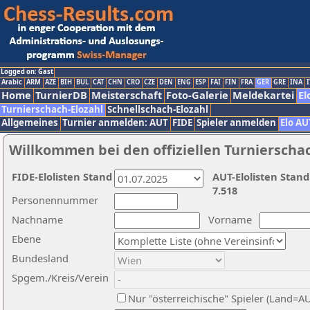
Logged on: Gast
Arabic
ARM
AZE
BIH
BUL
CAT
CHN
CRO
CZE
DEN
ENG
ESP
FAI
FIN
FRA
GER
GRE
INA
I
Home
TurnierDB
Meisterschaft
Foto-Galerie
Meldekartei
El
Turnierschach-Elozahl
Schnellschach-Elozahl
Allgemeines
Turnier anmelden: AUT
FIDE
Spieler anmelden
Elo AU
Willkommen bei den offiziellen Turnierscha
FIDE-Elolisten Stand
AUT-Elolisten Stand
7.518
Personennummer
Nachname
Vorname
Ebene
Bundesland
Spgem./Kreis/Verein
Nur "österreichische" Spieler (Land=A