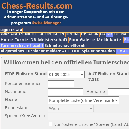
Logged on: Gast
Arabic
ARM
AZE
BIH
BUL
CAT
CHN
CRO
CZE
DEN
ENG
ESP
FAI
FIN
FRA
GER
GRE
INA
I
Home
TurnierDB
Meisterschaft
Foto-Galerie
Meldekartei
El
Turnierschach-Elozahl
Schnellschach-Elozahl
Allgemeines
Turnier anmelden: AUT
FIDE
Spieler anmelden
Elo AU
Willkommen bei den offiziellen Turnierscha
FIDE-Elolisten Stand
AUT-Elolisten Stand
7.518
Personennummer
Nachname
Vorname
Ebene
Bundesland
Spgem./Kreis/Verein
Nur "österreichische" Spieler (Land=A