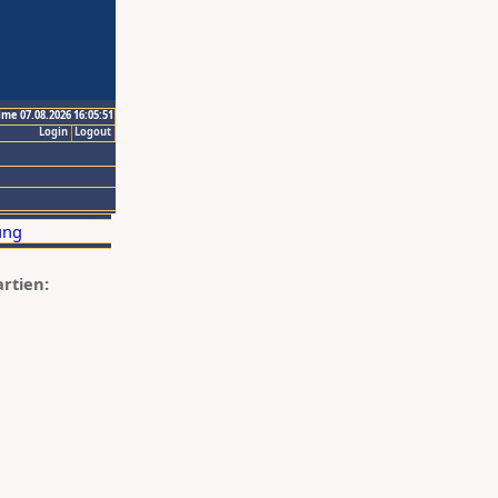
ime 07.08.2026 16:05:51
Login
Logout
artien: