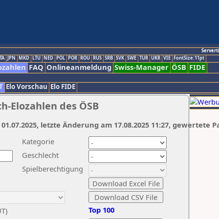
Servert
TA
JPN
MKD
LTU
NED
POL
POR
ROU
RUS
SRB
SVK
SWE
TUR
UKR
VIE
FontSize:11pt
ozahlen
FAQ
Onlineanmeldung
Swiss-Manager
ÖSB
FIDE
T
Elo Vorschau
Elo FIDE
ch-Elozahlen des ÖSB
 01.07.2025, letzte Änderung am 17.08.2025 11:27, gewertete P
Kategorie
Geschlecht
Spielberechtigung
Top 100
UT)