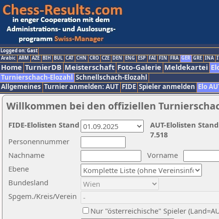
Logged on: Gast
Arabic
ARM
AZE
BIH
BUL
CAT
CHN
CRO
CZE
DEN
ENG
ESP
FAI
FIN
FRA
GER
GRE
INA
I
Home
TurnierDB
Meisterschaft
Foto-Galerie
Meldekartei
El
Turnierschach-Elozahl
Schnellschach-Elozahl
Allgemeines
Turnier anmelden: AUT
FIDE
Spieler anmelden
Elo AU
Willkommen bei den offiziellen Turnierscha
FIDE-Elolisten Stand
AUT-Elolisten Stand
7.518
Personennummer
Nachname
Vorname
Ebene
Bundesland
Spgem./Kreis/Verein
Nur "österreichische" Spieler (Land=A