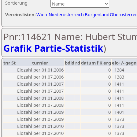
Sortierung
Vereinslisten:
Wien
Niederösterreich
Burgenland
Oberösterrei
Pnr:114621 Name: Hubert Stum
Grafik Partie-Statistik
)
tnr
St
turnier
bdld
rd
datum
f
K
erg
elo+/-
gegn
Elozahl per 01.01.2006
0
1384
Elozahl per 01.07.2006
0
1383
Elozahl per 01.01.2007
0
1411
Elozahl per 01.07.2007
0
1411
Elozahl per 01.01.2008
0
1411
Elozahl per 01.07.2008
0
1411
Elozahl per 01.01.2009
0
1401
Elozahl per 01.07.2009
0
1373
Elozahl per 01.01.2010
0
1373
Elozahl per 01.07.2010
0
1373