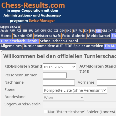
Logged on: Gast
Arabic
ARM
AZE
BIH
BUL
CAT
CHN
CRO
CZE
DEN
ENG
ESP
FAI
FIN
FRA
GER
GRE
INA
I
Home
TurnierDB
Meisterschaft
Foto-Galerie
Meldekartei
El
Turnierschach-Elozahl
Schnellschach-Elozahl
Allgemeines
Turnier anmelden: AUT
FIDE
Spieler anmelden
Elo AU
Willkommen bei den offiziellen Turnierscha
FIDE-Elolisten Stand
AUT-Elolisten Stand
7.518
Personennummer
Nachname
Vorname
Ebene
Bundesland
Spgem./Kreis/Verein
Nur "österreichische" Spieler (Land=A