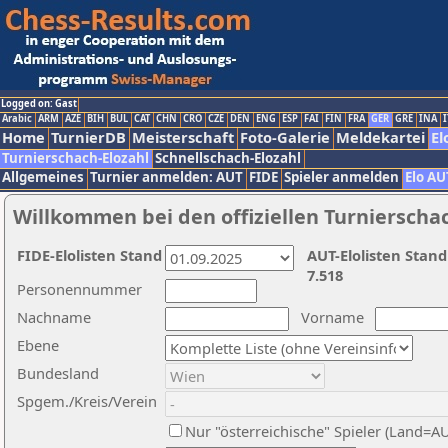
Logged on: Gast
Arabic
ARM
AZE
BIH
BUL
CAT
CHN
CRO
CZE
DEN
ENG
ESP
FAI
FIN
FRA
GER
GRE
INA
I
Home
TurnierDB
Meisterschaft
Foto-Galerie
Meldekartei
El
Turnierschach-Elozahl
Schnellschach-Elozahl
Allgemeines
Turnier anmelden: AUT
FIDE
Spieler anmelden
Elo AU
Willkommen bei den offiziellen Turnierscha
FIDE-Elolisten Stand
AUT-Elolisten Stand
7.518
Personennummer
Nachname
Vorname
Ebene
Bundesland
Spgem./Kreis/Verein
Nur "österreichische" Spieler (Land=A