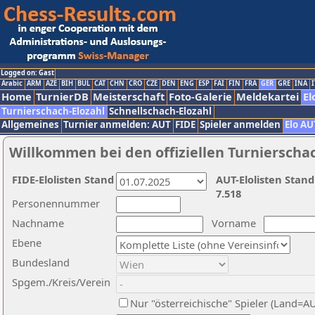
Logged on: Gast
Arabic
ARM
AZE
BIH
BUL
CAT
CHN
CRO
CZE
DEN
ENG
ESP
FAI
FIN
FRA
GER
GRE
INA
I
Home
TurnierDB
Meisterschaft
Foto-Galerie
Meldekartei
El
Turnierschach-Elozahl
Schnellschach-Elozahl
Allgemeines
Turnier anmelden: AUT
FIDE
Spieler anmelden
Elo AU
Willkommen bei den offiziellen Turnierscha
FIDE-Elolisten Stand
AUT-Elolisten Stand
7.518
Personennummer
Nachname
Vorname
Ebene
Bundesland
Spgem./Kreis/Verein
Nur "österreichische" Spieler (Land=A