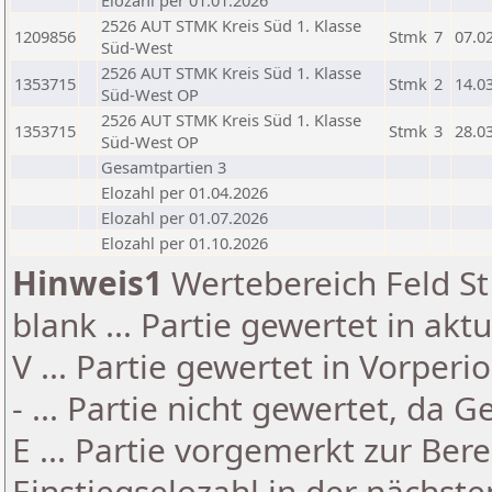
Elozahl per 01.01.2026
2526 AUT STMK Kreis Süd 1. Klasse
1209856
Stmk
7
07.0
Süd-West
2526 AUT STMK Kreis Süd 1. Klasse
1353715
Stmk
2
14.0
Süd-West OP
2526 AUT STMK Kreis Süd 1. Klasse
1353715
Stmk
3
28.0
Süd-West OP
Gesamtpartien 3
Elozahl per 01.04.2026
Elozahl per 01.07.2026
Elozahl per 01.10.2026
Hinweis1
Wertebereich Feld St 
blank ... Partie gewertet in akt
V ... Partie gewertet in Vorperi
- ... Partie nicht gewertet, da 
E ... Partie vorgemerkt zur Be
Einstiegselozahl in der nächst