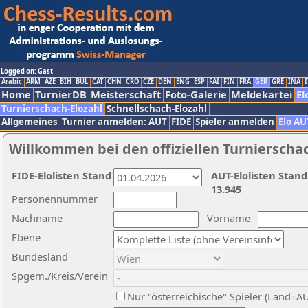
Logged on: Gast
Arabic
ARM
AZE
BIH
BUL
CAT
CHN
CRO
CZE
DEN
ENG
ESP
FAI
FIN
FRA
GER
GRE
INA
I
Home
TurnierDB
Meisterschaft
Foto-Galerie
Meldekartei
El
Turnierschach-Elozahl
Schnellschach-Elozahl
Allgemeines
Turnier anmelden: AUT
FIDE
Spieler anmelden
Elo AU
Willkommen bei den offiziellen Turnierscha
FIDE-Elolisten Stand
AUT-Elolisten Stand
13.945
Personennummer
Nachname
Vorname
Ebene
Bundesland
Spgem./Kreis/Verein
Nur "österreichische" Spieler (Land=A