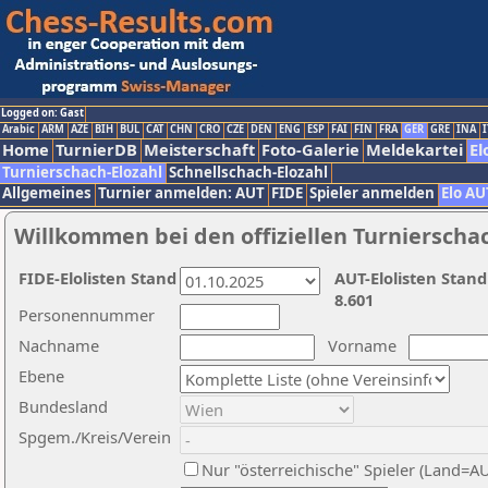
Logged on: Gast
Arabic
ARM
AZE
BIH
BUL
CAT
CHN
CRO
CZE
DEN
ENG
ESP
FAI
FIN
FRA
GER
GRE
INA
I
Home
TurnierDB
Meisterschaft
Foto-Galerie
Meldekartei
El
Turnierschach-Elozahl
Schnellschach-Elozahl
Allgemeines
Turnier anmelden: AUT
FIDE
Spieler anmelden
Elo AU
Willkommen bei den offiziellen Turnierscha
FIDE-Elolisten Stand
AUT-Elolisten Stand
8.601
Personennummer
Nachname
Vorname
Ebene
Bundesland
Spgem./Kreis/Verein
Nur "österreichische" Spieler (Land=A