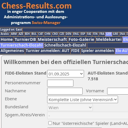
Logged on: Gast
Arabic
ARM
AZE
BIH
BUL
CAT
CHN
CRO
CZE
DEN
ENG
ESP
FAI
FIN
FRA
GER
GRE
INA
I
Home
TurnierDB
Meisterschaft
Foto-Galerie
Meldekartei
El
Turnierschach-Elozahl
Schnellschach-Elozahl
Allgemeines
Turnier anmelden: AUT
FIDE
Spieler anmelden
Elo AU
Willkommen bei den offiziellen Turnierscha
FIDE-Elolisten Stand
AUT-Elolisten Stand
7.518
Personennummer
Nachname
Vorname
Ebene
Bundesland
Spgem./Kreis/Verein
Nur "österreichische" Spieler (Land=A