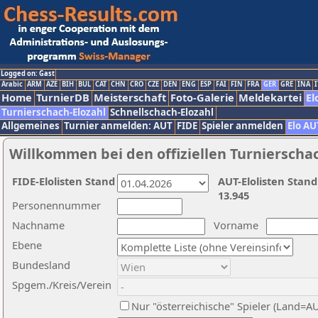
Logged on: Gast
Arabic
ARM
AZE
BIH
BUL
CAT
CHN
CRO
CZE
DEN
ENG
ESP
FAI
FIN
FRA
GER
GRE
INA
I
Home
TurnierDB
Meisterschaft
Foto-Galerie
Meldekartei
El
Turnierschach-Elozahl
Schnellschach-Elozahl
Allgemeines
Turnier anmelden: AUT
FIDE
Spieler anmelden
Elo AU
Willkommen bei den offiziellen Turnierscha
FIDE-Elolisten Stand
AUT-Elolisten Stand
13.945
Personennummer
Nachname
Vorname
Ebene
Bundesland
Spgem./Kreis/Verein
Nur "österreichische" Spieler (Land=A