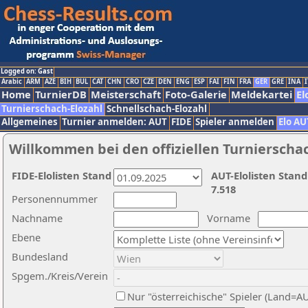
Logged on: Gast
Arabic
ARM
AZE
BIH
BUL
CAT
CHN
CRO
CZE
DEN
ENG
ESP
FAI
FIN
FRA
GER
GRE
INA
I
Home
TurnierDB
Meisterschaft
Foto-Galerie
Meldekartei
El
Turnierschach-Elozahl
Schnellschach-Elozahl
Allgemeines
Turnier anmelden: AUT
FIDE
Spieler anmelden
Elo AU
Willkommen bei den offiziellen Turnierscha
FIDE-Elolisten Stand
AUT-Elolisten Stand
7.518
Personennummer
Nachname
Vorname
Ebene
Bundesland
Spgem./Kreis/Verein
Nur "österreichische" Spieler (Land=A