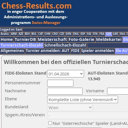
Logged on: Gast
Arabic
ARM
AZE
BIH
BUL
CAT
CHN
CRO
CZE
DEN
ENG
ESP
FAI
FIN
FRA
GER
GRE
INA
I
Home
TurnierDB
Meisterschaft
Foto-Galerie
Meldekartei
El
Turnierschach-Elozahl
Schnellschach-Elozahl
Allgemeines
Turnier anmelden: AUT
FIDE
Spieler anmelden
Elo AU
Willkommen bei den offiziellen Turnierscha
FIDE-Elolisten Stand
AUT-Elolisten Stand
13.945
Personennummer
Nachname
Vorname
Ebene
Bundesland
Spgem./Kreis/Verein
Nur "österreichische" Spieler (Land=A