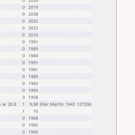
0
2026
0
2019
0
2038
0
2032
0
2023
0
2010
0
1991
0
1989
0
1984
0
1991
0
1991
0
1989
0
1983
0
1994
0
1958
5
w
20.8
1
9,98
Eller Martin
1943
127390
1
10
0
1968
0
1990
0
1990