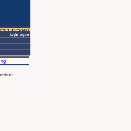
ime 07.08.2026 22:17:43
Login
Logout
artien: