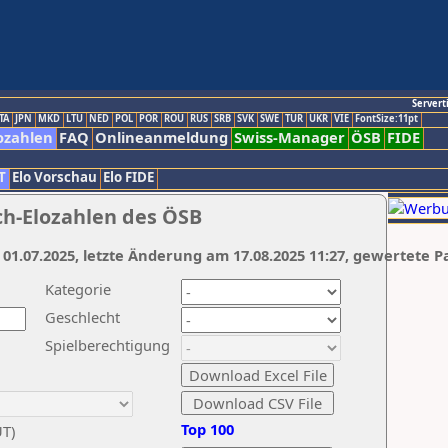
Servert
TA
JPN
MKD
LTU
NED
POL
POR
ROU
RUS
SRB
SVK
SWE
TUR
UKR
VIE
FontSize:11pt
ozahlen
FAQ
Onlineanmeldung
Swiss-Manager
ÖSB
FIDE
T
Elo Vorschau
Elo FIDE
ch-Elozahlen des ÖSB
 01.07.2025, letzte Änderung am 17.08.2025 11:27, gewertete P
Kategorie
Geschlecht
Spielberechtigung
Top 100
UT)