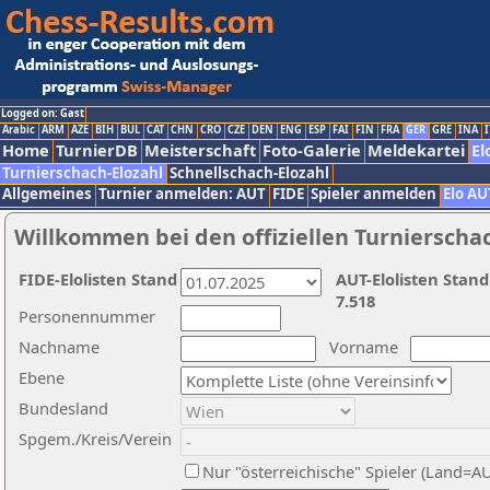
Logged on: Gast
Arabic
ARM
AZE
BIH
BUL
CAT
CHN
CRO
CZE
DEN
ENG
ESP
FAI
FIN
FRA
GER
GRE
INA
I
Home
TurnierDB
Meisterschaft
Foto-Galerie
Meldekartei
El
Turnierschach-Elozahl
Schnellschach-Elozahl
Allgemeines
Turnier anmelden: AUT
FIDE
Spieler anmelden
Elo AU
Willkommen bei den offiziellen Turnierscha
FIDE-Elolisten Stand
AUT-Elolisten Stand
7.518
Personennummer
Nachname
Vorname
Ebene
Bundesland
Spgem./Kreis/Verein
Nur "österreichische" Spieler (Land=A