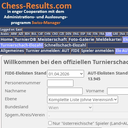
Logged on: Gast
Arabic
ARM
AZE
BIH
BUL
CAT
CHN
CRO
CZE
DEN
ENG
ESP
FAI
FIN
FRA
GER
GRE
INA
I
Home
TurnierDB
Meisterschaft
Foto-Galerie
Meldekartei
El
Turnierschach-Elozahl
Schnellschach-Elozahl
Allgemeines
Turnier anmelden: AUT
FIDE
Spieler anmelden
Elo AU
Willkommen bei den offiziellen Turnierscha
FIDE-Elolisten Stand
AUT-Elolisten Stand
13.945
Personennummer
Nachname
Vorname
Ebene
Bundesland
Spgem./Kreis/Verein
Nur "österreichische" Spieler (Land=A