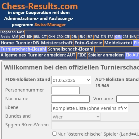
Logged on: Gast
Arabic
ARM
AZE
BIH
BUL
CAT
CHN
CRO
CZE
DEN
ENG
ESP
FAI
FIN
FRA
GER
GRE
INA
I
Home
TurnierDB
Meisterschaft
Foto-Galerie
Meldekartei
El
Turnierschach-Elozahl
Schnellschach-Elozahl
Allgemeines
Turnier anmelden: AUT
FIDE
Spieler anmelden
Elo AU
Willkommen bei den offiziellen Turnierscha
FIDE-Elolisten Stand
AUT-Elolisten Stand
13.945
Personennummer
Nachname
Vorname
Ebene
Bundesland
Spgem./Kreis/Verein
Nur "österreichische" Spieler (Land=A