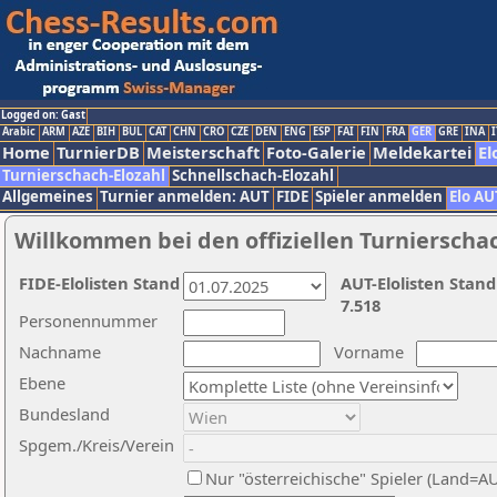
Logged on: Gast
Arabic
ARM
AZE
BIH
BUL
CAT
CHN
CRO
CZE
DEN
ENG
ESP
FAI
FIN
FRA
GER
GRE
INA
I
Home
TurnierDB
Meisterschaft
Foto-Galerie
Meldekartei
El
Turnierschach-Elozahl
Schnellschach-Elozahl
Allgemeines
Turnier anmelden: AUT
FIDE
Spieler anmelden
Elo AU
Willkommen bei den offiziellen Turnierscha
FIDE-Elolisten Stand
AUT-Elolisten Stand
7.518
Personennummer
Nachname
Vorname
Ebene
Bundesland
Spgem./Kreis/Verein
Nur "österreichische" Spieler (Land=A