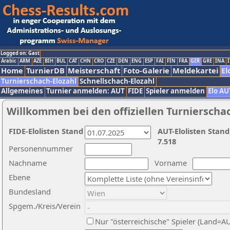
Logged on: Gast
Arabic
ARM
AZE
BIH
BUL
CAT
CHN
CRO
CZE
DEN
ENG
ESP
FAI
FIN
FRA
GER
GRE
INA
I
Home
TurnierDB
Meisterschaft
Foto-Galerie
Meldekartei
El
Turnierschach-Elozahl
Schnellschach-Elozahl
Allgemeines
Turnier anmelden: AUT
FIDE
Spieler anmelden
Elo AU
Willkommen bei den offiziellen Turnierscha
FIDE-Elolisten Stand
AUT-Elolisten Stand
7.518
Personennummer
Nachname
Vorname
Ebene
Bundesland
Spgem./Kreis/Verein
Nur "österreichische" Spieler (Land=A