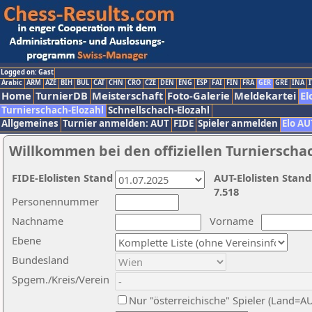
Logged on: Gast
Arabic
ARM
AZE
BIH
BUL
CAT
CHN
CRO
CZE
DEN
ENG
ESP
FAI
FIN
FRA
GER
GRE
INA
I
Home
TurnierDB
Meisterschaft
Foto-Galerie
Meldekartei
El
Turnierschach-Elozahl
Schnellschach-Elozahl
Allgemeines
Turnier anmelden: AUT
FIDE
Spieler anmelden
Elo AU
Willkommen bei den offiziellen Turnierscha
FIDE-Elolisten Stand
AUT-Elolisten Stand
7.518
Personennummer
Nachname
Vorname
Ebene
Bundesland
Spgem./Kreis/Verein
Nur "österreichische" Spieler (Land=A