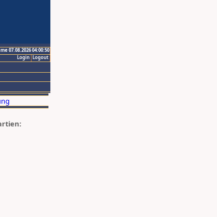
ime 07.08.2026 04:00:50
Login
Logout
artien: