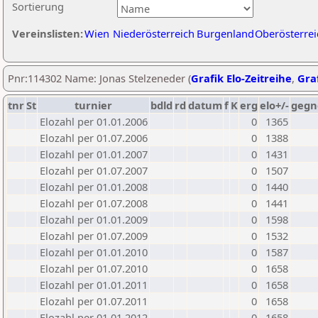
Sortierung
Vereinslisten:
Wien
Niederösterreich
Burgenland
Oberösterrei
Pnr:114302 Name: Jonas Stelzeneder (
Grafik Elo-Zeitreihe
,
Graf
tnr
St
turnier
bdld
rd
datum
f
K
erg
elo+/-
gegn
Elozahl per 01.01.2006
0
1365
Elozahl per 01.07.2006
0
1388
Elozahl per 01.01.2007
0
1431
Elozahl per 01.07.2007
0
1507
Elozahl per 01.01.2008
0
1440
Elozahl per 01.07.2008
0
1441
Elozahl per 01.01.2009
0
1598
Elozahl per 01.07.2009
0
1532
Elozahl per 01.01.2010
0
1587
Elozahl per 01.07.2010
0
1658
Elozahl per 01.01.2011
0
1658
Elozahl per 01.07.2011
0
1658
Elozahl per 01.01.2012
0
1658