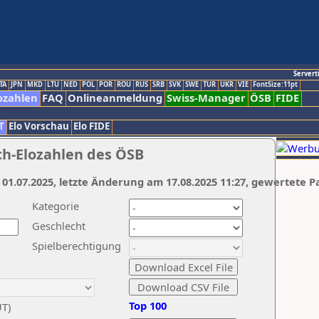
Servert
TA
JPN
MKD
LTU
NED
POL
POR
ROU
RUS
SRB
SVK
SWE
TUR
UKR
VIE
FontSize:11pt
ozahlen
FAQ
Onlineanmeldung
Swiss-Manager
ÖSB
FIDE
T
Elo Vorschau
Elo FIDE
ch-Elozahlen des ÖSB
 01.07.2025, letzte Änderung am 17.08.2025 11:27, gewertete P
Kategorie
Geschlecht
Spielberechtigung
Top 100
UT)