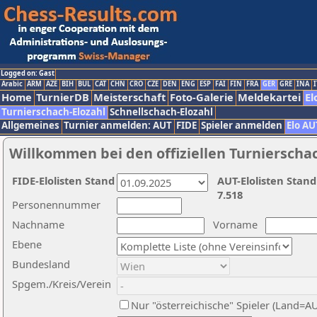
Logged on: Gast
Arabic
ARM
AZE
BIH
BUL
CAT
CHN
CRO
CZE
DEN
ENG
ESP
FAI
FIN
FRA
GER
GRE
INA
I
Home
TurnierDB
Meisterschaft
Foto-Galerie
Meldekartei
El
Turnierschach-Elozahl
Schnellschach-Elozahl
Allgemeines
Turnier anmelden: AUT
FIDE
Spieler anmelden
Elo AU
Willkommen bei den offiziellen Turnierscha
FIDE-Elolisten Stand
AUT-Elolisten Stand
7.518
Personennummer
Nachname
Vorname
Ebene
Bundesland
Spgem./Kreis/Verein
Nur "österreichische" Spieler (Land=A