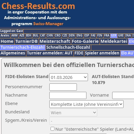
Logged on: Gast
Arabic
ARM
AZE
BIH
BUL
CAT
CHN
CRO
CZE
DEN
ENG
ESP
FAI
FIN
FRA
GER
GRE
INA
I
Home
TurnierDB
Meisterschaft
Foto-Galerie
Meldekartei
El
Turnierschach-Elozahl
Schnellschach-Elozahl
Allgemeines
Turnier anmelden: AUT
FIDE
Spieler anmelden
Elo AU
Willkommen bei den offiziellen Turnierscha
FIDE-Elolisten Stand
AUT-Elolisten Stand
10.879
Personennummer
Nachname
Vorname
Ebene
Bundesland
Spgem./Kreis/Verein
Nur "österreichische" Spieler (Land=A