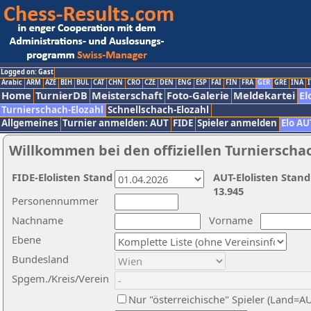
Logged on: Gast
Arabic
ARM
AZE
BIH
BUL
CAT
CHN
CRO
CZE
DEN
ENG
ESP
FAI
FIN
FRA
GER
GRE
INA
I
Home
TurnierDB
Meisterschaft
Foto-Galerie
Meldekartei
El
Turnierschach-Elozahl
Schnellschach-Elozahl
Allgemeines
Turnier anmelden: AUT
FIDE
Spieler anmelden
Elo AU
Willkommen bei den offiziellen Turnierscha
FIDE-Elolisten Stand
AUT-Elolisten Stand
13.945
Personennummer
Nachname
Vorname
Ebene
Bundesland
Spgem./Kreis/Verein
Nur "österreichische" Spieler (Land=A