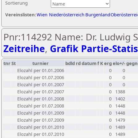
Sortierung
Vereinslisten:
Wien
Niederösterreich
Burgenland
Oberösterrei
Pnr:114292 Name: Dr. Ludwig S
Zeitreihe
,
Grafik Partie-Statis
tnr
St
turnier
bdld
rd
datum
f
K
erg
elo+/-
gegn
Elozahl per 01.01.2006
0
0
Elozahl per 01.07.2006
0
0
Elozahl per 01.01.2007
0
0
Elozahl per 01.07.2007
0
1388
Elozahl per 01.01.2008
0
1402
Elozahl per 01.07.2008
0
1448
Elozahl per 01.01.2009
0
1448
Elozahl per 01.07.2009
0
1479
Elozahl per 01.01.2010
0
1489
Elozahl per 01.07.2010
0
1489