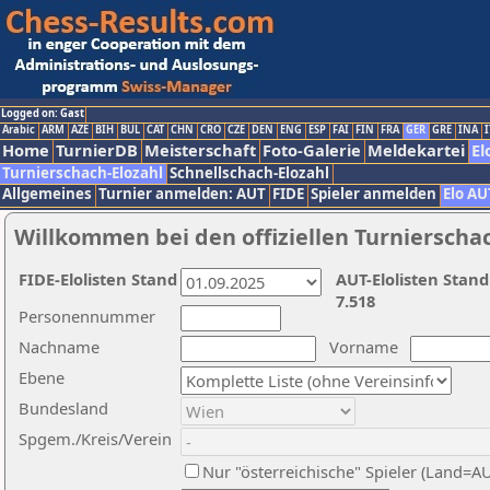
Logged on: Gast
Arabic
ARM
AZE
BIH
BUL
CAT
CHN
CRO
CZE
DEN
ENG
ESP
FAI
FIN
FRA
GER
GRE
INA
I
Home
TurnierDB
Meisterschaft
Foto-Galerie
Meldekartei
El
Turnierschach-Elozahl
Schnellschach-Elozahl
Allgemeines
Turnier anmelden: AUT
FIDE
Spieler anmelden
Elo AU
Willkommen bei den offiziellen Turnierscha
FIDE-Elolisten Stand
AUT-Elolisten Stand
7.518
Personennummer
Nachname
Vorname
Ebene
Bundesland
Spgem./Kreis/Verein
Nur "österreichische" Spieler (Land=A