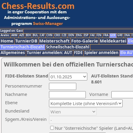
Logged on: Gast
Arabic
ARM
AZE
BIH
BUL
CAT
CHN
CRO
CZE
DEN
ENG
ESP
FAI
FIN
FRA
GER
GRE
INA
I
Home
TurnierDB
Meisterschaft
Foto-Galerie
Meldekartei
El
Turnierschach-Elozahl
Schnellschach-Elozahl
Allgemeines
Turnier anmelden: AUT
FIDE
Spieler anmelden
Elo AU
Willkommen bei den offiziellen Turnierscha
FIDE-Elolisten Stand
AUT-Elolisten Stand
8.601
Personennummer
Nachname
Vorname
Ebene
Bundesland
Spgem./Kreis/Verein
Nur "österreichische" Spieler (Land=A