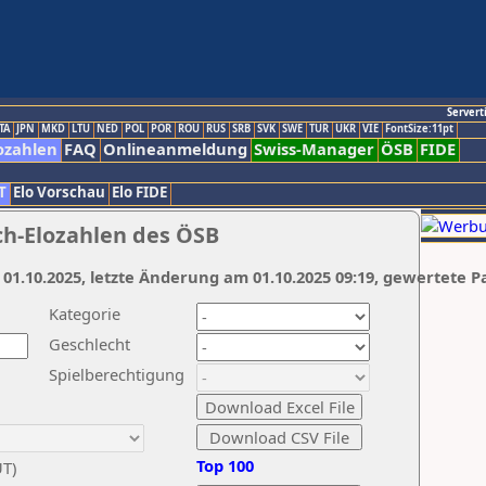
Servert
TA
JPN
MKD
LTU
NED
POL
POR
ROU
RUS
SRB
SVK
SWE
TUR
UKR
VIE
FontSize:11pt
ozahlen
FAQ
Onlineanmeldung
Swiss-Manager
ÖSB
FIDE
T
Elo Vorschau
Elo FIDE
ch-Elozahlen des ÖSB
 01.10.2025, letzte Änderung am 01.10.2025 09:19, gewertete P
Kategorie
Geschlecht
Spielberechtigung
Top 100
UT)