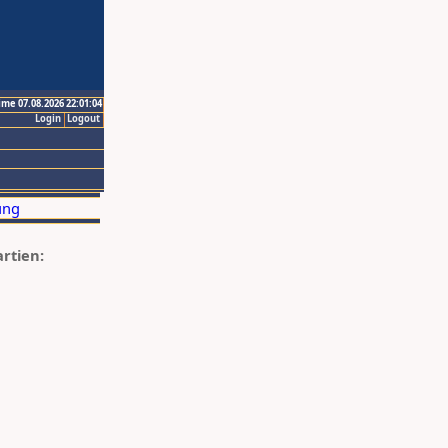
ime 07.08.2026 22:01:04
Login
Logout
artien: