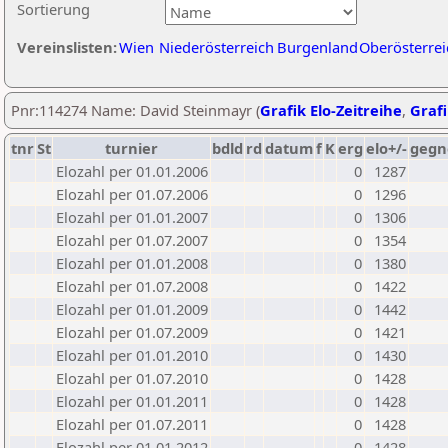
Sortierung
Vereinslisten:
Wien
Niederösterreich
Burgenland
Oberösterrei
Pnr:114274 Name: David Steinmayr (
Grafik Elo-Zeitreihe
,
Grafi
tnr
St
turnier
bdld
rd
datum
f
K
erg
elo+/-
gegn
Elozahl per 01.01.2006
0
1287
Elozahl per 01.07.2006
0
1296
Elozahl per 01.01.2007
0
1306
Elozahl per 01.07.2007
0
1354
Elozahl per 01.01.2008
0
1380
Elozahl per 01.07.2008
0
1422
Elozahl per 01.01.2009
0
1442
Elozahl per 01.07.2009
0
1421
Elozahl per 01.01.2010
0
1430
Elozahl per 01.07.2010
0
1428
Elozahl per 01.01.2011
0
1428
Elozahl per 01.07.2011
0
1428
Elozahl per 01.01.2012
0
1428