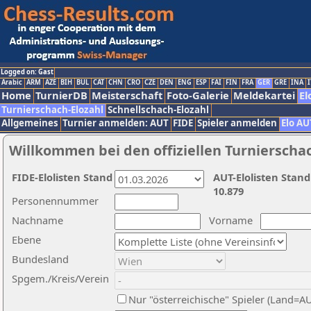
Logged on: Gast
Arabic
ARM
AZE
BIH
BUL
CAT
CHN
CRO
CZE
DEN
ENG
ESP
FAI
FIN
FRA
GER
GRE
INA
I
Home
TurnierDB
Meisterschaft
Foto-Galerie
Meldekartei
El
Turnierschach-Elozahl
Schnellschach-Elozahl
Allgemeines
Turnier anmelden: AUT
FIDE
Spieler anmelden
Elo AU
Willkommen bei den offiziellen Turnierscha
FIDE-Elolisten Stand
AUT-Elolisten Stand
10.879
Personennummer
Nachname
Vorname
Ebene
Bundesland
Spgem./Kreis/Verein
Nur "österreichische" Spieler (Land=A