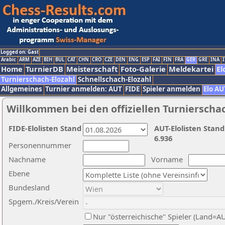
Logged on: Gast
Arabic
ARM
AZE
BIH
BUL
CAT
CHN
CRO
CZE
DEN
ENG
ESP
FAI
FIN
FRA
GER
GRE
INA
I
Home
TurnierDB
Meisterschaft
Foto-Galerie
Meldekartei
El
Turnierschach-Elozahl
Schnellschach-Elozahl
Allgemeines
Turnier anmelden: AUT
FIDE
Spieler anmelden
Elo AU
Willkommen bei den offiziellen Turnierscha
FIDE-Elolisten Stand
AUT-Elolisten Stand
6.936
Personennummer
Nachname
Vorname
Ebene
Bundesland
Spgem./Kreis/Verein
Nur "österreichische" Spieler (Land=A