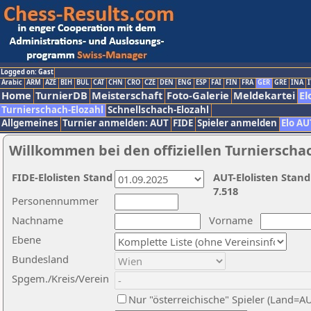
Logged on: Gast
Arabic
ARM
AZE
BIH
BUL
CAT
CHN
CRO
CZE
DEN
ENG
ESP
FAI
FIN
FRA
GER
GRE
INA
I
Home
TurnierDB
Meisterschaft
Foto-Galerie
Meldekartei
El
Turnierschach-Elozahl
Schnellschach-Elozahl
Allgemeines
Turnier anmelden: AUT
FIDE
Spieler anmelden
Elo AU
Willkommen bei den offiziellen Turnierscha
FIDE-Elolisten Stand
AUT-Elolisten Stand
7.518
Personennummer
Nachname
Vorname
Ebene
Bundesland
Spgem./Kreis/Verein
Nur "österreichische" Spieler (Land=A