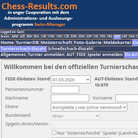
Logged on: Gast
Arabic
ARM
AZE
BIH
BUL
CAT
CHN
CRO
CZE
DEN
ENG
ESP
FAI
FIN
FRA
GER
GRE
INA
I
Home
TurnierDB
Meisterschaft
Foto-Galerie
Meldekartei
El
Turnierschach-Elozahl
Schnellschach-Elozahl
Allgemeines
Turnier anmelden: AUT
FIDE
Spieler anmelden
Elo AU
Willkommen bei den offiziellen Turnierscha
FIDE-Elolisten Stand
AUT-Elolisten Stand
10.879
Personennummer
Nachname
Vorname
Ebene
Bundesland
Spgem./Kreis/Verein
Nur "österreichische" Spieler (Land=A