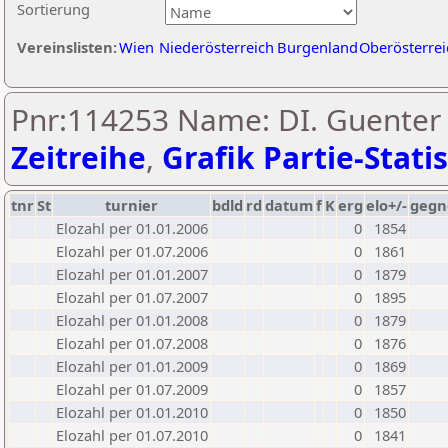
Sortierung
Vereinslisten:
Wien
Niederösterreich
Burgenland
Oberösterrei
Pnr:114253 Name: DI. Guenter 
Zeitreihe
,
Grafik Partie-Statis
tnr
St
turnier
bdld
rd
datum
f
K
erg
elo+/-
gegn
Elozahl per 01.01.2006
0
1854
Elozahl per 01.07.2006
0
1861
Elozahl per 01.01.2007
0
1879
Elozahl per 01.07.2007
0
1895
Elozahl per 01.01.2008
0
1879
Elozahl per 01.07.2008
0
1876
Elozahl per 01.01.2009
0
1869
Elozahl per 01.07.2009
0
1857
Elozahl per 01.01.2010
0
1850
Elozahl per 01.07.2010
0
1841