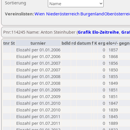
Sortierung
Vereinslisten:
Wien
Niederösterreich
Burgenland
Oberösterrei
Pnr:114245 Name: Anton Steinhuber (
Grafik Elo-Zeitreihe
,
Graf
tnr
St
turnier
bdld
rd
datum
f
K
erg
elo+/-
gegn
Elozahl per 01.01.2006
0
1857
Elozahl per 01.07.2006
0
1868
Elozahl per 01.01.2007
0
1856
Elozahl per 01.07.2007
0
1850
Elozahl per 01.01.2008
0
1855
Elozahl per 01.07.2008
0
1849
Elozahl per 01.01.2009
0
1851
Elozahl per 01.07.2009
0
1851
Elozahl per 01.01.2010
0
1847
Elozahl per 01.07.2010
0
1839
Elozahl per 01.01.2011
0
1845
Elozahl per 01.07.2011
0
1889
Elozahl per 01.01.2012
0
1822