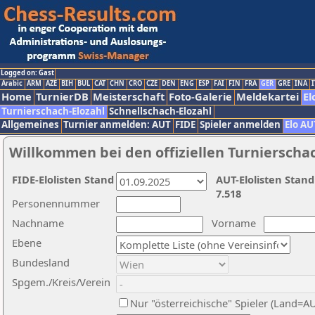
Logged on: Gast
Arabic
ARM
AZE
BIH
BUL
CAT
CHN
CRO
CZE
DEN
ENG
ESP
FAI
FIN
FRA
GER
GRE
INA
I
Home
TurnierDB
Meisterschaft
Foto-Galerie
Meldekartei
El
Turnierschach-Elozahl
Schnellschach-Elozahl
Allgemeines
Turnier anmelden: AUT
FIDE
Spieler anmelden
Elo AU
Willkommen bei den offiziellen Turnierscha
FIDE-Elolisten Stand
AUT-Elolisten Stand
7.518
Personennummer
Nachname
Vorname
Ebene
Bundesland
Spgem./Kreis/Verein
Nur "österreichische" Spieler (Land=A