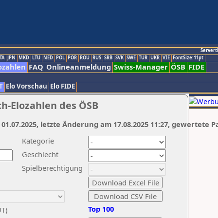
Servert
TA
JPN
MKD
LTU
NED
POL
POR
ROU
RUS
SRB
SVK
SWE
TUR
UKR
VIE
FontSize:11pt
ozahlen
FAQ
Onlineanmeldung
Swiss-Manager
ÖSB
FIDE
T
Elo Vorschau
Elo FIDE
ch-Elozahlen des ÖSB
 01.07.2025, letzte Änderung am 17.08.2025 11:27, gewertete P
Kategorie
Geschlecht
Spielberechtigung
Top 100
UT)