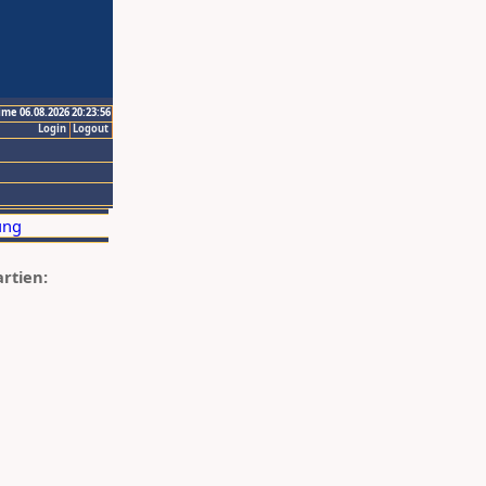
ime 06.08.2026 20:23:56
Login
Logout
artien: