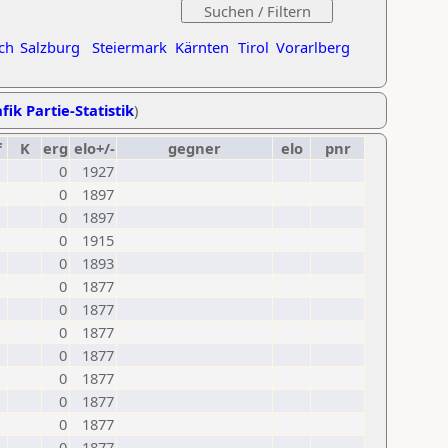
ch
Salzburg
Steiermark
Kärnten
Tirol
Vorarlberg
fik Partie-Statistik
)
f
K
erg
elo+/-
gegner
elo
pnr
0
1927
0
1897
0
1897
0
1915
0
1893
0
1877
0
1877
0
1877
0
1877
0
1877
0
1877
0
1877
0
1877