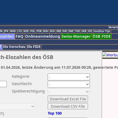
Servert
TA
JPN
MKD
LTU
NED
POL
POR
ROU
RUS
SRB
SVK
SWE
TUR
UKR
VIE
FontSize:11pt
ozahlen
FAQ
Onlineanmeldung
Swiss-Manager
ÖSB
FIDE
T
Elo Vorschau
Elo FIDE
ch-Elozahlen des ÖSB
 01.04.2026, letzte Änderung am 11.07.2026 09:29, gewertete P
Kategorie
Geschlecht
Spielberechtigung
Top 100
UT)