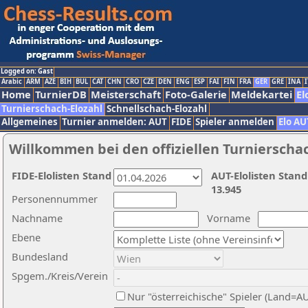
Logged on: Gast
Arabic
ARM
AZE
BIH
BUL
CAT
CHN
CRO
CZE
DEN
ENG
ESP
FAI
FIN
FRA
GER
GRE
INA
I
Home
TurnierDB
Meisterschaft
Foto-Galerie
Meldekartei
El
Turnierschach-Elozahl
Schnellschach-Elozahl
Allgemeines
Turnier anmelden: AUT
FIDE
Spieler anmelden
Elo AU
Willkommen bei den offiziellen Turnierscha
FIDE-Elolisten Stand
AUT-Elolisten Stand
13.945
Personennummer
Nachname
Vorname
Ebene
Bundesland
Spgem./Kreis/Verein
Nur "österreichische" Spieler (Land=A