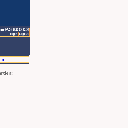
ime 07.08.2026 23:32:31
Login
Logout
artien: