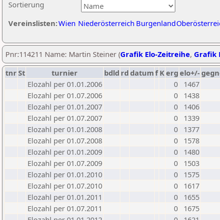
Sortierung
Vereinslisten:
Wien
Niederösterreich
Burgenland
Oberösterrei
Pnr:114211 Name: Martin Steiner (
Grafik Elo-Zeitreihe
,
Grafik 
tnr
St
turnier
bdld
rd
datum
f
K
erg
elo+/-
gegn
Elozahl per 01.01.2006
0
1467
Elozahl per 01.07.2006
0
1438
Elozahl per 01.01.2007
0
1406
Elozahl per 01.07.2007
0
1339
Elozahl per 01.01.2008
0
1377
Elozahl per 01.07.2008
0
1578
Elozahl per 01.01.2009
0
1480
Elozahl per 01.07.2009
0
1503
Elozahl per 01.01.2010
0
1575
Elozahl per 01.07.2010
0
1617
Elozahl per 01.01.2011
0
1655
Elozahl per 01.07.2011
0
1675
Elozahl per 01.01.2012
0
1621