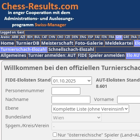
Logged on: Gast
Arabic
ARM
AZE
BIH
BUL
CAT
CHN
CRO
CZE
DEN
ENG
ESP
FAI
FIN
FRA
GER
GRE
INA
I
Home
TurnierDB
Meisterschaft
Foto-Galerie
Meldekartei
El
Turnierschach-Elozahl
Schnellschach-Elozahl
Allgemeines
Turnier anmelden: AUT
FIDE
Spieler anmelden
Elo AU
Willkommen bei den offiziellen Turnierscha
FIDE-Elolisten Stand
AUT-Elolisten Stand
8.601
Personennummer
Nachname
Vorname
Ebene
Bundesland
Spgem./Kreis/Verein
Nur "österreichische" Spieler (Land=A