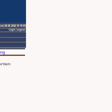
ime 08.08.2026 10:19:03
Login
Logout
artien: