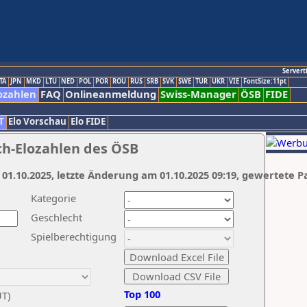
Servert
TA
JPN
MKD
LTU
NED
POL
POR
ROU
RUS
SRB
SVK
SWE
TUR
UKR
VIE
FontSize:11pt
ozahlen
FAQ
Onlineanmeldung
Swiss-Manager
ÖSB
FIDE
T
Elo Vorschau
Elo FIDE
ch-Elozahlen des ÖSB
 01.10.2025, letzte Änderung am 01.10.2025 09:19, gewertete P
Kategorie
Geschlecht
Spielberechtigung
Top 100
UT)