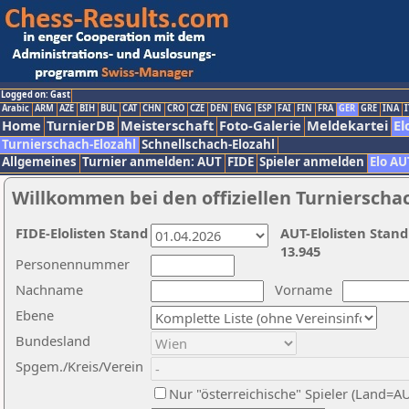
Logged on: Gast
Arabic
ARM
AZE
BIH
BUL
CAT
CHN
CRO
CZE
DEN
ENG
ESP
FAI
FIN
FRA
GER
GRE
INA
I
Home
TurnierDB
Meisterschaft
Foto-Galerie
Meldekartei
El
Turnierschach-Elozahl
Schnellschach-Elozahl
Allgemeines
Turnier anmelden: AUT
FIDE
Spieler anmelden
Elo AU
Willkommen bei den offiziellen Turnierscha
FIDE-Elolisten Stand
AUT-Elolisten Stand
13.945
Personennummer
Nachname
Vorname
Ebene
Bundesland
Spgem./Kreis/Verein
Nur "österreichische" Spieler (Land=A