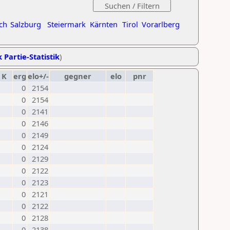
ch
Salzburg
Steiermark
Kärnten
Tirol
Vorarlberg
 Partie-Statistik
)
K
erg
elo+/-
gegner
elo
pnr
0
2154
0
2154
0
2141
0
2146
0
2149
0
2124
0
2129
0
2122
0
2123
0
2121
0
2122
0
2128
0
2138