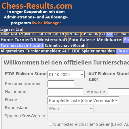
Logged on: Gast
Arabic
ARM
AZE
BIH
BUL
CAT
CHN
CRO
CZE
DEN
ENG
ESP
FAI
FIN
FRA
GER
GRE
INA
I
Home
TurnierDB
Meisterschaft
Foto-Galerie
Meldekartei
El
Turnierschach-Elozahl
Schnellschach-Elozahl
Allgemeines
Turnier anmelden: AUT
FIDE
Spieler anmelden
Elo AU
Willkommen bei den offiziellen Turnierscha
FIDE-Elolisten Stand
AUT-Elolisten Stand
8.601
Personennummer
Nachname
Vorname
Ebene
Bundesland
Spgem./Kreis/Verein
Nur "österreichische" Spieler (Land=A