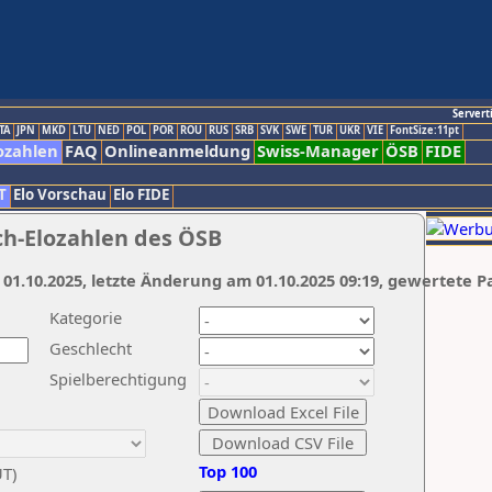
Servert
TA
JPN
MKD
LTU
NED
POL
POR
ROU
RUS
SRB
SVK
SWE
TUR
UKR
VIE
FontSize:11pt
ozahlen
FAQ
Onlineanmeldung
Swiss-Manager
ÖSB
FIDE
T
Elo Vorschau
Elo FIDE
ch-Elozahlen des ÖSB
 01.10.2025, letzte Änderung am 01.10.2025 09:19, gewertete P
Kategorie
Geschlecht
Spielberechtigung
Top 100
UT)