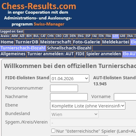
Logged on: Gast
Arabic
ARM
AZE
BIH
BUL
CAT
CHN
CRO
CZE
DEN
ENG
ESP
FAI
FIN
FRA
GER
GRE
INA
I
Home
TurnierDB
Meisterschaft
Foto-Galerie
Meldekartei
El
Turnierschach-Elozahl
Schnellschach-Elozahl
Allgemeines
Turnier anmelden: AUT
FIDE
Spieler anmelden
Elo AU
Willkommen bei den offiziellen Turnierscha
FIDE-Elolisten Stand
AUT-Elolisten Stand
13.945
Personennummer
Nachname
Vorname
Ebene
Bundesland
Spgem./Kreis/Verein
Nur "österreichische" Spieler (Land=A