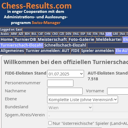
Logged on: Gast
Arabic
ARM
AZE
BIH
BUL
CAT
CHN
CRO
CZE
DEN
ENG
ESP
FAI
FIN
FRA
GER
GRE
INA
I
Home
TurnierDB
Meisterschaft
Foto-Galerie
Meldekartei
El
Turnierschach-Elozahl
Schnellschach-Elozahl
Allgemeines
Turnier anmelden: AUT
FIDE
Spieler anmelden
Elo AU
Willkommen bei den offiziellen Turnierscha
FIDE-Elolisten Stand
AUT-Elolisten Stand
7.518
Personennummer
Nachname
Vorname
Ebene
Bundesland
Spgem./Kreis/Verein
Nur "österreichische" Spieler (Land=A