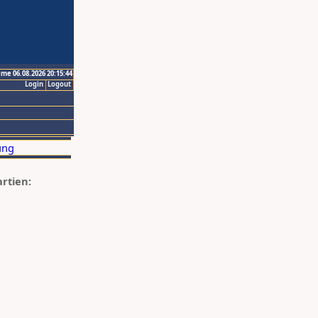
ime 06.08.2026 20:15:44
Login
Logout
artien: