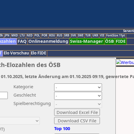
Servert
TA
JPN
MKD
LTU
NED
POL
POR
ROU
RUS
SRB
SVK
SWE
TUR
UKR
VIE
FontSize:11pt
ozahlen
FAQ
Onlineanmeldung
Swiss-Manager
ÖSB
FIDE
T
Elo Vorschau
Elo FIDE
ch-Elozahlen des ÖSB
 01.10.2025, letzte Änderung am 01.10.2025 09:19, gewertete P
Kategorie
Geschlecht
Spielberechtigung
Top 100
UT)