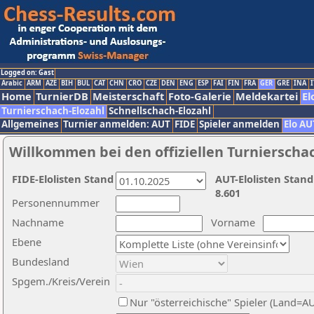
Logged on: Gast
Arabic
ARM
AZE
BIH
BUL
CAT
CHN
CRO
CZE
DEN
ENG
ESP
FAI
FIN
FRA
GER
GRE
INA
I
Home
TurnierDB
Meisterschaft
Foto-Galerie
Meldekartei
El
Turnierschach-Elozahl
Schnellschach-Elozahl
Allgemeines
Turnier anmelden: AUT
FIDE
Spieler anmelden
Elo AU
Willkommen bei den offiziellen Turnierscha
FIDE-Elolisten Stand
AUT-Elolisten Stand
8.601
Personennummer
Nachname
Vorname
Ebene
Bundesland
Spgem./Kreis/Verein
Nur "österreichische" Spieler (Land=A