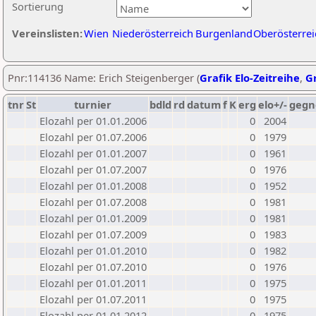
Sortierung
Vereinslisten:
Wien
Niederösterreich
Burgenland
Oberösterrei
Pnr:114136 Name: Erich Steigenberger (
Grafik Elo-Zeitreihe
,
Gr
tnr
St
turnier
bdld
rd
datum
f
K
erg
elo+/-
gegn
Elozahl per 01.01.2006
0
2004
Elozahl per 01.07.2006
0
1979
Elozahl per 01.01.2007
0
1961
Elozahl per 01.07.2007
0
1976
Elozahl per 01.01.2008
0
1952
Elozahl per 01.07.2008
0
1981
Elozahl per 01.01.2009
0
1981
Elozahl per 01.07.2009
0
1983
Elozahl per 01.01.2010
0
1982
Elozahl per 01.07.2010
0
1976
Elozahl per 01.01.2011
0
1975
Elozahl per 01.07.2011
0
1975
Elozahl per 01.01.2012
0
1975