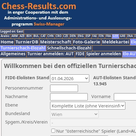
Logged on: Gast
Arabic
ARM
AZE
BIH
BUL
CAT
CHN
CRO
CZE
DEN
ENG
ESP
FAI
FIN
FRA
GER
GRE
INA
I
Home
TurnierDB
Meisterschaft
Foto-Galerie
Meldekartei
El
Turnierschach-Elozahl
Schnellschach-Elozahl
Allgemeines
Turnier anmelden: AUT
FIDE
Spieler anmelden
Elo AU
Willkommen bei den offiziellen Turnierscha
FIDE-Elolisten Stand
AUT-Elolisten Stand
13.945
Personennummer
Nachname
Vorname
Ebene
Bundesland
Spgem./Kreis/Verein
Nur "österreichische" Spieler (Land=A