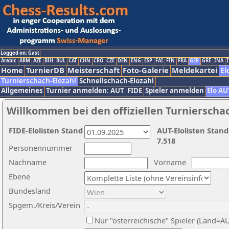
Logged on: Gast
Arabic
ARM
AZE
BIH
BUL
CAT
CHN
CRO
CZE
DEN
ENG
ESP
FAI
FIN
FRA
GER
GRE
INA
I
Home
TurnierDB
Meisterschaft
Foto-Galerie
Meldekartei
El
Turnierschach-Elozahl
Schnellschach-Elozahl
Allgemeines
Turnier anmelden: AUT
FIDE
Spieler anmelden
Elo AU
Willkommen bei den offiziellen Turnierscha
FIDE-Elolisten Stand
AUT-Elolisten Stand
7.518
Personennummer
Nachname
Vorname
Ebene
Bundesland
Spgem./Kreis/Verein
Nur "österreichische" Spieler (Land=A