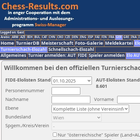
Logged on: Gast
Arabic
ARM
AZE
BIH
BUL
CAT
CHN
CRO
CZE
DEN
ENG
ESP
FAI
FIN
FRA
GER
GRE
INA
I
Home
TurnierDB
Meisterschaft
Foto-Galerie
Meldekartei
El
Turnierschach-Elozahl
Schnellschach-Elozahl
Allgemeines
Turnier anmelden: AUT
FIDE
Spieler anmelden
Elo AU
Willkommen bei den offiziellen Turnierscha
FIDE-Elolisten Stand
AUT-Elolisten Stand
8.601
Personennummer
Nachname
Vorname
Ebene
Bundesland
Spgem./Kreis/Verein
Nur "österreichische" Spieler (Land=A