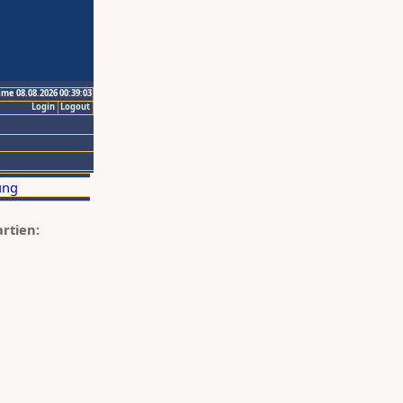
ime 08.08.2026 00:39:03
Login
Logout
artien: