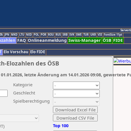
Servert
TA
JPN
MKD
LTU
NED
POL
POR
ROU
RUS
SRB
SVK
SWE
TUR
UKR
VIE
FontSize:11pt
ozahlen
FAQ
Onlineanmeldung
Swiss-Manager
ÖSB
FIDE
T
Elo Vorschau
Elo FIDE
ch-Elozahlen des ÖSB
 01.01.2026, letzte Änderung am 14.01.2026 09:08, gewertete P
Kategorie
Geschlecht
Spielberechtigung
Top 100
UT)