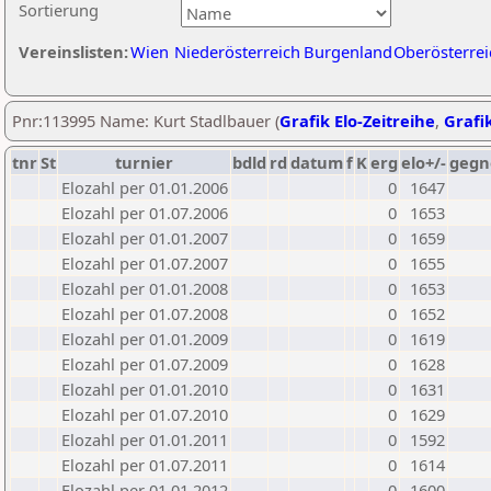
Sortierung
Vereinslisten:
Wien
Niederösterreich
Burgenland
Oberösterrei
Pnr:113995 Name: Kurt Stadlbauer (
Grafik Elo-Zeitreihe
,
Grafik
tnr
St
turnier
bdld
rd
datum
f
K
erg
elo+/-
gegn
Elozahl per 01.01.2006
0
1647
Elozahl per 01.07.2006
0
1653
Elozahl per 01.01.2007
0
1659
Elozahl per 01.07.2007
0
1655
Elozahl per 01.01.2008
0
1653
Elozahl per 01.07.2008
0
1652
Elozahl per 01.01.2009
0
1619
Elozahl per 01.07.2009
0
1628
Elozahl per 01.01.2010
0
1631
Elozahl per 01.07.2010
0
1629
Elozahl per 01.01.2011
0
1592
Elozahl per 01.07.2011
0
1614
Elozahl per 01.01.2012
0
1600