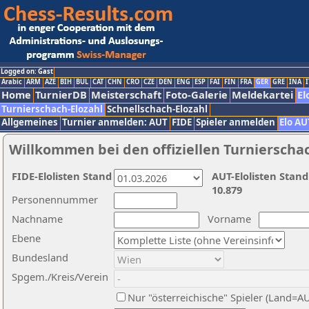
Logged on: Gast
Arabic
ARM
AZE
BIH
BUL
CAT
CHN
CRO
CZE
DEN
ENG
ESP
FAI
FIN
FRA
GER
GRE
INA
I
Home
TurnierDB
Meisterschaft
Foto-Galerie
Meldekartei
El
Turnierschach-Elozahl
Schnellschach-Elozahl
Allgemeines
Turnier anmelden: AUT
FIDE
Spieler anmelden
Elo AU
Willkommen bei den offiziellen Turnierscha
FIDE-Elolisten Stand
AUT-Elolisten Stand
10.879
Personennummer
Nachname
Vorname
Ebene
Bundesland
Spgem./Kreis/Verein
Nur "österreichische" Spieler (Land=A