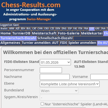
Logged on: Gast
Arabic
ARM
AZE
BIH
BUL
CAT
CHN
CRO
CZE
DEN
ENG
ESP
FAI
FIN
FRA
GER
GRE
INA
I
Home
TurnierDB
Meisterschaft
Foto-Galerie
Meldekartei
El
Turnierschach-Elozahl
Schnellschach-Elozahl
Allgemeines
Turnier anmelden: AUT
FIDE
Spieler anmelden
Elo AU
Willkommen bei den offiziellen Turnierscha
FIDE-Elolisten Stand
AUT-Elolisten Stand
13.945
Personennummer
Nachname
Vorname
Ebene
Bundesland
Spgem./Kreis/Verein
Nur "österreichische" Spieler (Land=A