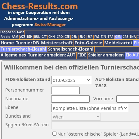
Logged on: Gast
Arabic
ARM
AZE
BIH
BUL
CAT
CHN
CRO
CZE
DEN
ENG
ESP
FAI
FIN
FRA
GER
GRE
INA
I
Home
TurnierDB
Meisterschaft
Foto-Galerie
Meldekartei
El
Turnierschach-Elozahl
Schnellschach-Elozahl
Allgemeines
Turnier anmelden: AUT
FIDE
Spieler anmelden
Elo AU
Willkommen bei den offiziellen Turnierscha
FIDE-Elolisten Stand
AUT-Elolisten Stand
7.518
Personennummer
Nachname
Vorname
Ebene
Bundesland
Spgem./Kreis/Verein
Nur "österreichische" Spieler (Land=A